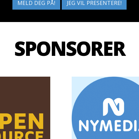
MELD DEG PÅ!
JEG VIL PRESENTERE!
SPONSORER
ONTKOM
NY MEDI
evelser & smidig utvikling. We ♥
Med over 13 års erfaring og et u