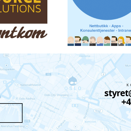
the web!
annerledes syn på netthandel lev
p://frontkom.no
nyskapende og effektive handelsl
skreddersydd til dine kunders 
http://www.nymedia.no
K
styret
+4