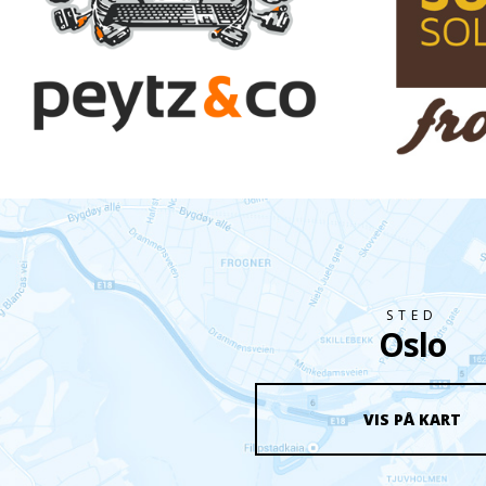
kommunikative nettet
http://peytz.no/
htt
STED
Oslo
VIS PÅ KART