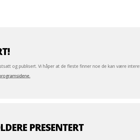
OSLO
14.-15. NOVEMBER 2015
T!
att og publisert. Vi håper at de fleste finner noe de kan være interess
MELD DEG PÅ!
 programsidene.
LDERE PRESENTERT