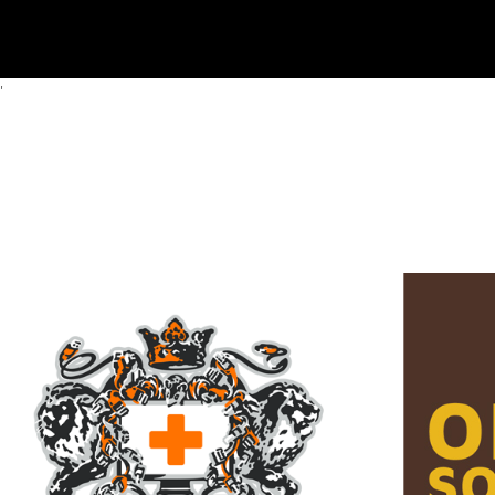
'
PEYTZ & CO
FR
Et fullservice webbyrå med fokus p​​å det
Gode digitale oppl