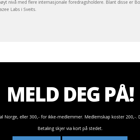
lig høyt nivå med flere internasjonale foredragsholdere. Blant disse 
ee Labs i Sveits.
MELD DEG PÅ!
al Norge, eller 300,- for ikke-medlemmer. Medlemskap koster 200,-. D
Betaling skjer via kort på stedet.