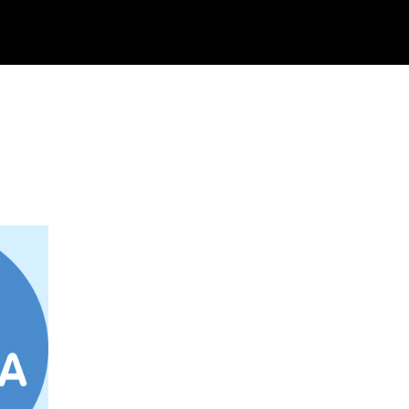
A
nikt og