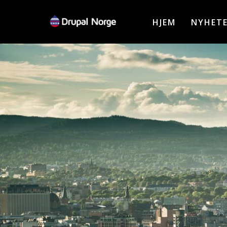
Hopp
til
HJEM
NYHET
hovedinnhold