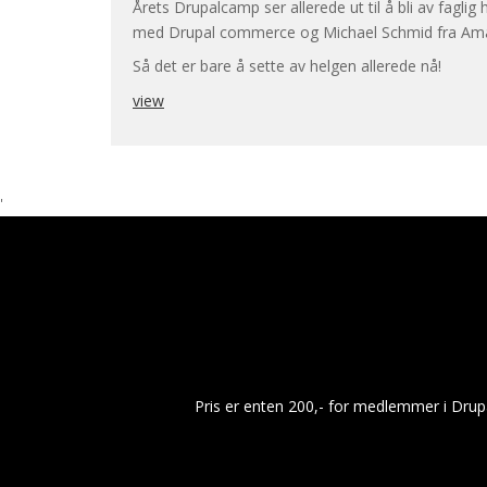
Årets Drupalcamp ser allerede ut til å bli av fag
med Drupal commerce og Michael Schmid fra Amaz
Så det er bare å sette av helgen allerede nå!
view
'
Pris er enten 200,- for medlemmer i Drup