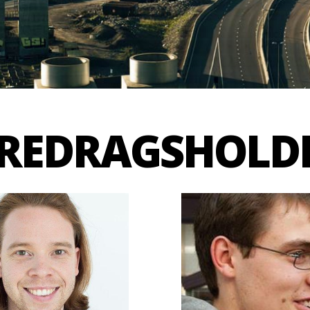
REDRAGSHOLD
RAG
BRUKERPROFIL
FOREDRAG
BRUKER