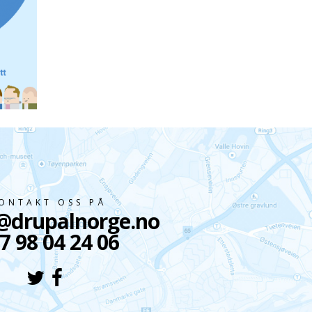
erer vi
øsninger
behov.
ONTAKT OSS PÅ
@drupalnorge.no
7 98 04 24 06